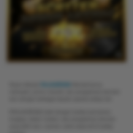
Resmi dibuka!
RAJAQRIS88
Nikmati bonus
melimpah, promo menarik, dan pengalaman bermain
seru dengan berbagai kejutan spesial setiap hari.
RRAJAQRIS88 hadir dengan koleksi permainan
lengkap, sistem modern, dan pengalaman bermain
yang lebih seru, nyaman, serta responsif di setiap