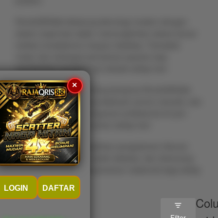
putaran.
RAJAQRIS88 didukung teknologi modern dengan
sistem cepat dan stabil, memungkinkan akses lancar
melalui smartphone maupun desktop. Transaksi
instan dan berbagai permainan populer siap
memberikan pengalaman terbaik setiap hari.
×
Rayakan Grand Launching bersama RAJAQRIS88
dengan berbagai bonus eksklusif, promo menarik, dan
event spesial. Nikmati layanan profesional 24 jam
serta akses cepat dan aman setiap hari.
RAJAQRIS88 menghadirkan pengalaman hiburan
digital yang modern, mudah diakses, dan dirancang
untuk memberikan kenyamanan maksimal bagi setiap
pengguna.
LOGIN
DAFTAR
Col
Filter