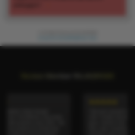
promosi dan bonus yang dirancang khusus untuk
>
pelanggan?
meningkatkan nilai tambah bagi setiap member,
baik member baru maupun pemain setia.
Tenang
RAJAQRIS88
Anda dapat mengakses
fitur Live Chat secara langsung melalui situs resmi
© All Rights Reserved RAJAQRIS88
atau aplikasi RAJAQRIS88 Apk. Fitur ini tersedia
Contact the RAJAQRIS88Help Team
24 jam nonstop setiap hari, termasuk hari libur.
Cukup klik ikon obrolan di pojok kanan bawah
layar untuk terhubung langsung dengan staf
representatif kami dalam hitungan detik.
Review Member RAJAQRIS88
★
★★★★★
galaman simpel dengan
“Gak perlu banyak drama, 
emium. Pendaftaran yang aman
main. Prediksi akurat, slo
enjadi pembuka yang manis. Tak
gacor. Kemarin baru saja 
urasi prediksinya memberikan
bikin saldo melambung tin
yata. Berhasil meraih Maxwin
withdraw juga instan, ben